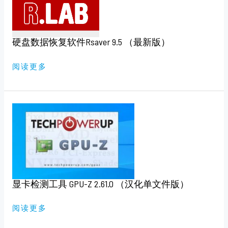
盘
数
据
恢
复
硬盘数据恢复软件Rsaver 9.5 （最新版）
软
件
RSAVER
9.5
阅读更多
（最
新
版）
显
卡
检
测
工
具
GPU-
Z
2.61.0
（汉
化
显卡检测工具 GPU-Z 2.61.0 （汉化单文件版）
单
文
件
版）
阅读更多