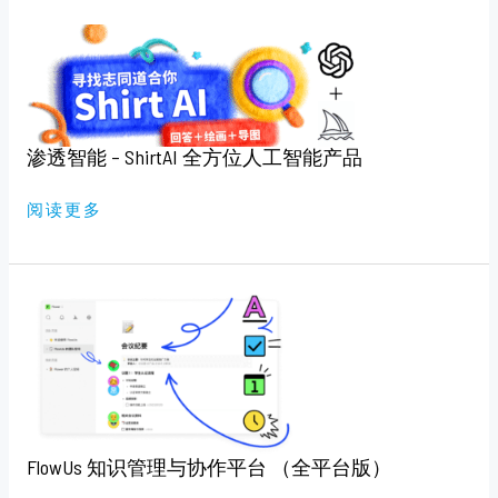
渗
透
智
能
–
SHIRTAI
全
方
位
渗透智能 – ShirtAI 全方位人工智能产品
人
工
智
阅读更多
能
产
品
FLOWUS
知
识
管
理
与
协
作
平
台
（全
FlowUs 知识管理与协作平台 （全平台版）
平
台