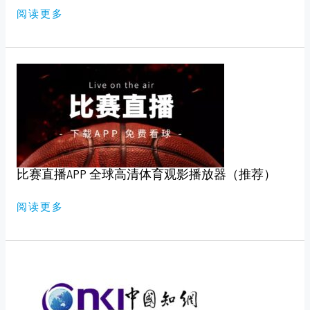
版）
阅读更多
比
赛
直
播
APP
全
球
高
清
体
育
比赛直播APP 全球高清体育观影播放器（推荐）
观
影
播
放
阅读更多
器
（推
荐）
知
网，
万
维
免
费