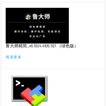
鲁
大
师
精
简
_V6.1024.4105.1121
（绿
色
版）
鲁大师精简_v6.1024.4105.1121 （绿色版）
阅读更多
MOBAXTERM
24.3（中
文
汉
化
版）