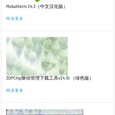
MobaXterm 24.3（中文汉化版）
阅读更多
3DPCHIP
驱
动
管
理
下
载
工
具
V24.10
（绿
3DPChip驱动管理下载工具v24.10 （绿色版）
色
版）
阅读更多
硬
件