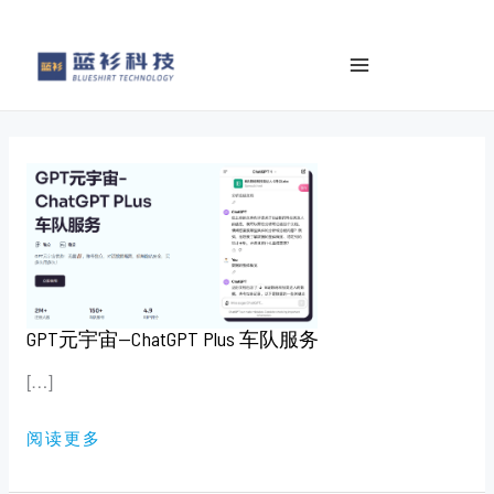
Inhalt
e
springen
a
r
c
h
GPT
元
宇
宙
—
CHATGPT
PLUS
车
队
服
务
GPT元宇宙—ChatGPT Plus 车队服务
[…]
阅读更多