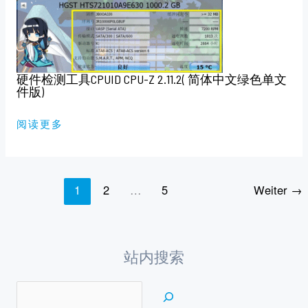
检
测
工
具
CPUID
CPU-
Z
2.11.2(
硬件检测工具CPUID CPU-Z 2.11.2( 简体中文绿色单文
简
件版)
体
中
文
绿
阅读更多
色
单
文
件
版)
1
2
…
5
Weiter
→
站内搜索