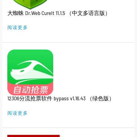
多
语
言
大蜘蛛 Dr.Web CureIt 11.1.5 （中文多语言版）
版）
阅读更多
12306
分
流
抢
票
软
件
BYPASS
V1.16.43
（绿
色
12306分流抢票软件 bypass v1.16.43 （绿色版）
版）
阅读更多
硬