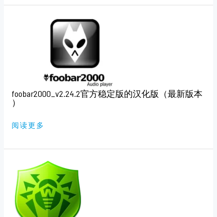
FOOBAR2000_V2.24.2
官
方
稳
定
版
的
汉
化
版
（最
foobar2000_v2.24.2官方稳定版的汉化版（最新版本
新
版
）
本
）
阅读更多
大
蜘
蛛
DR.WEB
CUREIT
11.1.5
（中
文