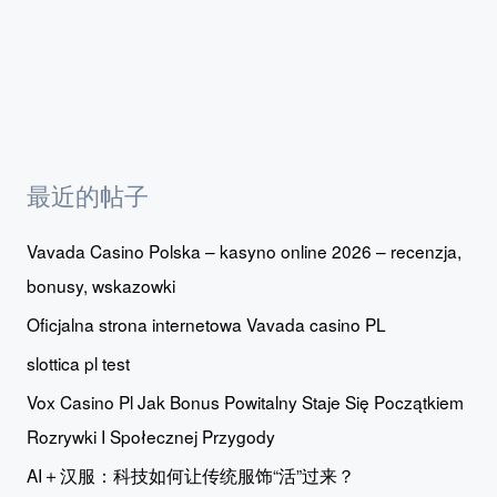
最近的帖子
Vavada Casino Polska – kasyno online 2026 – recenzja,
bonusy, wskazowki
Oficjalna strona internetowa Vavada casino PL
slottica pl test
Vox Casino Pl Jak Bonus Powitalny Staje Się Początkiem
Rozrywki I Społecznej Przygody
AI＋汉服：科技如何让传统服饰“活”过来？