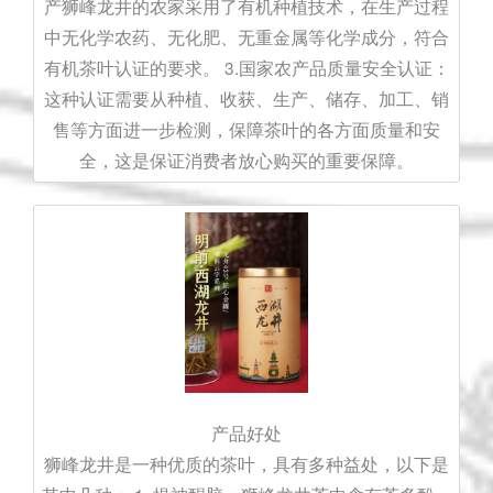
产狮峰龙井的农家采用了有机种植技术，在生产过程
中无化学农药、无化肥、无重金属等化学成分，符合
有机茶叶认证的要求。 3.国家农产品质量安全认证：
这种认证需要从种植、收获、生产、储存、加工、销
售等方面进一步检测，保障茶叶的各方面质量和安
全，这是保证消费者放心购买的重要保障。
产品好处
狮峰龙井是一种优质的茶叶，具有多种益处，以下是