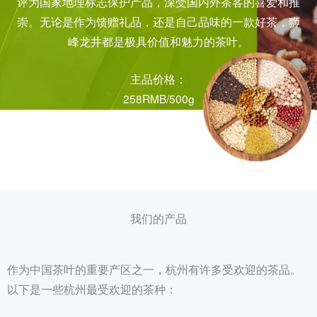
评为国家地理标志保护产品，深受国内外茶客的喜爱和推
崇。无论是作为馈赠礼品，还是自己品味的一款好茶，狮
峰龙井都是极具价值和魅力的茶叶。
主品价格：
258RMB/500g
我们的产品
作为中国茶叶的重要产区之一，杭州有许多受欢迎的茶品。
以下是一些杭州最受欢迎的茶种：