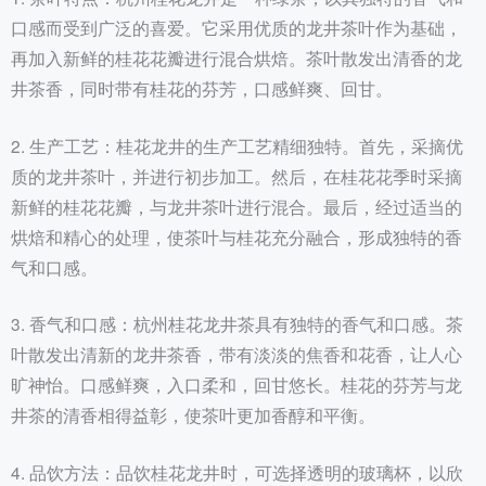
口感而受到广泛的喜爱。它采用优质的龙井茶叶作为基础，
再加入新鲜的桂花花瓣进行混合烘焙。茶叶散发出清香的龙
井茶香，同时带有桂花的芬芳，口感鲜爽、回甘。
2. 生产工艺：桂花龙井的生产工艺精细独特。首先，采摘优
质的龙井茶叶，并进行初步加工。然后，在桂花花季时采摘
新鲜的桂花花瓣，与龙井茶叶进行混合。最后，经过适当的
烘焙和精心的处理，使茶叶与桂花充分融合，形成独特的香
气和口感。
3. 香气和口感：杭州桂花龙井茶具有独特的香气和口感。茶
叶散发出清新的龙井茶香，带有淡淡的焦香和花香，让人心
旷神怡。口感鲜爽，入口柔和，回甘悠长。桂花的芬芳与龙
井茶的清香相得益彰，使茶叶更加香醇和平衡。
4. 品饮方法：品饮桂花龙井时，可选择透明的玻璃杯，以欣