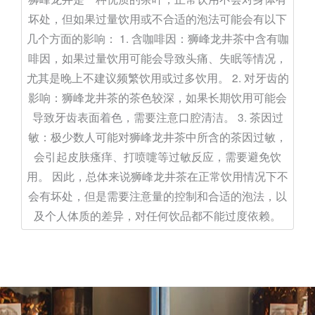
坏处，但如果过量饮用或不合适的泡法可能会有以下
几个方面的影响： 1. 含咖啡因：狮峰龙井茶中含有咖
啡因，如果过量饮用可能会导致头痛、失眠等情况，
尤其是晚上不建议频繁饮用或过多饮用。 2. 对牙齿的
影响：狮峰龙井茶的茶色较深，如果长期饮用可能会
导致牙齿表面着色，需要注意口腔清洁。 3. 茶因过
敏：极少数人可能对狮峰龙井茶中所含的茶因过敏，
会引起皮肤瘙痒、打喷嚏等过敏反应，需要避免饮
用。 因此，总体来说狮峰龙井茶在正常饮用情况下不
会有坏处，但是需要注意量的控制和合适的泡法，以
及个人体质的差异，对任何饮品都不能过度依赖。