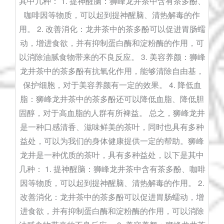
其中几种： 1. 提神醒脑：狮峰龙井茶中含有茶多酚、
咖啡因等物质，可以起到提神醒脑、清热解毒的作
用。 2. 改善消化：龙井茶中的茶多酚可以促进胃肠蠕
动，增进食欲，并有抑制蛋白酶和淀粉酶的作用，可
以消除油腻食物带来的不良反应。 3. 美容养颜：狮峰
龙井茶中的茶多酚有抗氧化作用，能够清除自由基，
保护细胞，对于美容养颜有一定的效果。 4. 降低血
脂：狮峰龙井茶中的茶多酚还可以降低血脂、降低胆
固醇，对于高血脂的人群有所裨益。 总之，狮峰龙井
是一种口感清香、滋味鲜美的茶叶，同时也具有多种
益处，可以为我们的身体健康提供一定的帮助。狮峰
龙井是一种优质的茶叶，具有多种益处，以下是其中
几种： 1. 提神醒脑：狮峰龙井茶中含有茶多酚、咖啡
因等物质，可以起到提神醒脑、清热解毒的作用。 2.
改善消化：龙井茶中的茶多酚可以促进胃肠蠕动，增
进食欲，并有抑制蛋白酶和淀粉酶的作用，可以消除