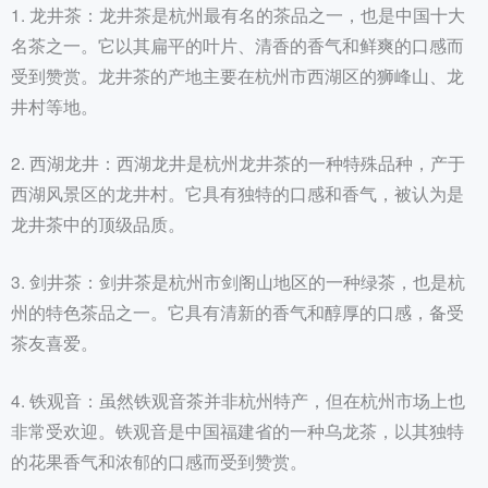
1. 龙井茶：龙井茶是杭州最有名的茶品之一，也是中国十大
名茶之一。它以其扁平的叶片、清香的香气和鲜爽的口感而
受到赞赏。龙井茶的产地主要在杭州市西湖区的狮峰山、龙
井村等地。
2. 西湖龙井：西湖龙井是杭州龙井茶的一种特殊品种，产于
西湖风景区的龙井村。它具有独特的口感和香气，被认为是
龙井茶中的顶级品质。
3. 剑井茶：剑井茶是杭州市剑阁山地区的一种绿茶，也是杭
州的特色茶品之一。它具有清新的香气和醇厚的口感，备受
茶友喜爱。
4. 铁观音：虽然铁观音茶并非杭州特产，但在杭州市场上也
非常受欢迎。铁观音是中国福建省的一种乌龙茶，以其独特
的花果香气和浓郁的口感而受到赞赏。