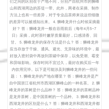
们之间的区别在于产地不同，分别产自杭州市的狮峰
山和西湖周边的苏堤一带。此外，两者在采摘、制作
方法上也有一些差异，对于专业品茶师来说这些细微
的差异可以被感知出来。 4. 狮峰龙井什么时候采摘最
好？ 答：狮峰龙井一般在谷雨前后（每年4月5~7
日）采摘，此时茶叶嫩芽质量最好，口感清香、回
甘。 5. 狮峰龙井的保存方法是什么？ 答：狮峰龙井
应当存放于干燥、通风、避光、无异味的环境中，最
好放入密封袋中再放到茶罐中保存，以免受潮、霉变
和异味影响。保存时间不宜过久，最好在购买后一年
内饮用完毕。以下是可能涉及到狮峰龙井的一些问
题： 1. 狮峰龙井的产地在哪里？ 答：狮峰龙井是产
自中国浙江省杭州市西湖区狮峰山的一种名茶。 2. 狮
峰龙井的茶树是什么品种？ 答：狮峰龙井的茶树品种
是龙井茶树，是中国茶树的一个品种。 3. 狮峰龙井和
西湖龙井的区别是什么？ 答：狮峰龙井和西湖龙井都