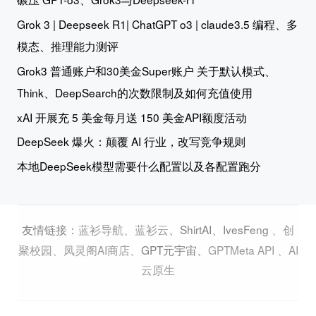
Grok 3 | Deepseek R1| ChatGPT o3 | claude3.5 编程、多
模态、推理能力测评
Grok3 普通账户和30美金Super账户 关于默认模式、
Think、DeepSearch的次数限制及如何充值使用
xAI 开展充 5 美金每月送 150 美金API额度活动
DeepSeek 爆火：颠覆 AI 行业，改写竞争规则
本地DeepSeek模型需要什么配置以及各配置跑分
蓝衫导航
、
蓝衫云
、
ShirtAI
、
IvesFeng
、
创
友情链接：
聚校园
、
凤灵阁AI商店
、
GPT元宇宙
、
GPTMeta API
、
AI
云原生