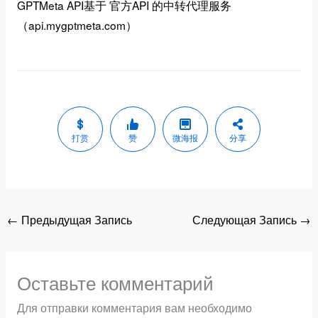
GPTMeta API基于 官方API 的中转代理服务
（api.mygptmeta.com）
打赏
赞
微海报
分享
←
Предыдущая Запись
Следующая Запись
→
Оставьте комментарий
Для отправки комментария вам необходимо