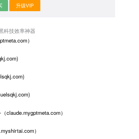
买
升级VIP
 黑科技效率神器
ptmeta.com）
j.com)
qkj.com)
elsqkj.com)
务
（
claude.mygptmeta.com
）
shirtai.com）