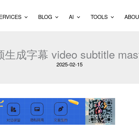
ERVICES
BLOG
AI
TOOLS
ABOU
 video subtitle maste
2025-02-15