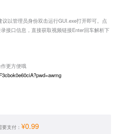
以管理员身份双击运行GUI.exe打开即可。点
录接口信息，直接获取视频链接Enter回车解析下
操作更方便哦
pRdF3cbok0e60ciA?pwd=awmg
¥0.99
需要支付：