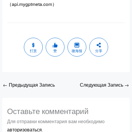
（api.mygptmeta.com）
打赏
赞
微海报
分享
←
Предыдущая Запись
Следующая Запись
→
Оставьте комментарий
Для отправки комментария вам необходимо
авторизоваться
.