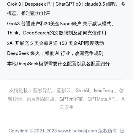
Grok 3 | Deepseek R1| ChatGPT o3 | claude3.5 编程、多
模态、推理能力测评
Grok3 普通账户和30美金Super账户 关于默认模式、
Think、DeepSearch的次数限制及如何充值使用
xAI 开展充 5 美金每月送 150 美金API额度活动
DeepSeek 爆火：颠覆 AI 行业，改写竞争规则
本地DeepSeek模型需要什么配置以及各配置跑分
蓝衫导航
、
蓝衫云
、
ShirtAI
、
IvesFeng
、
创
友情链接：
聚校园
、
凤灵阁AI商店
、
GPT元宇宙
、
GPTMeta API
、
AI
云原生
Copyright © 2021-2023 www.bluelsqkj.com 版权所有 [版