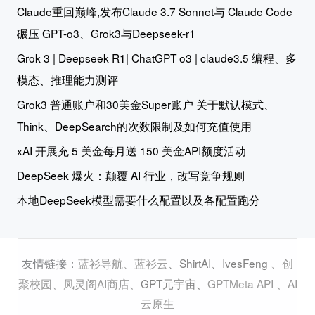
Claude重回巅峰,发布Claude 3.7 Sonnet与 Claude Code
碾压 GPT-o3、Grok3与Deepseek-r1
Grok 3 | Deepseek R1| ChatGPT o3 | claude3.5 编程、多
模态、推理能力测评
Grok3 普通账户和30美金Super账户 关于默认模式、
Think、DeepSearch的次数限制及如何充值使用
xAI 开展充 5 美金每月送 150 美金API额度活动
DeepSeek 爆火：颠覆 AI 行业，改写竞争规则
本地DeepSeek模型需要什么配置以及各配置跑分
蓝衫导航
、
蓝衫云
、
ShirtAI
、
IvesFeng
、
创
友情链接：
聚校园
、
凤灵阁AI商店
、
GPT元宇宙
、
GPTMeta API
、
AI
云原生