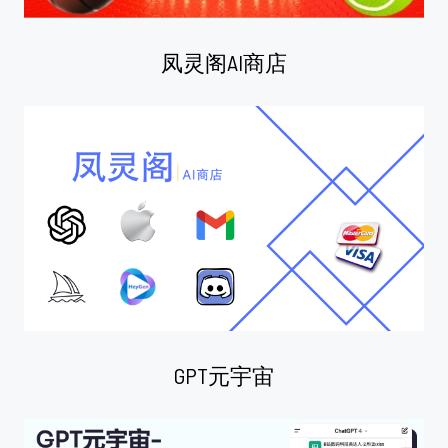
凤灵阁AI商店
GPT元宇宙