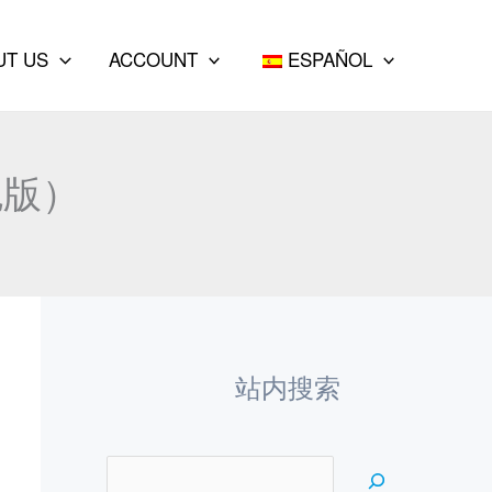
e
a
UT US
ACCOUNT
ESPAÑOL
r
c
h
色版）
站内搜索