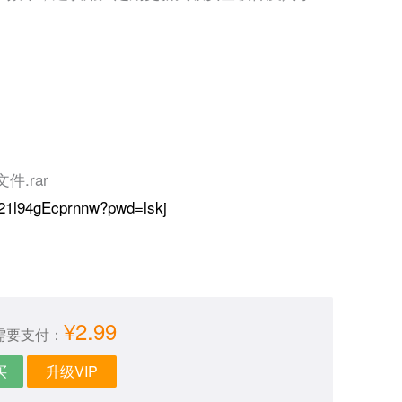
件.rar
t821l94gEcprnnw?pwd=lskj
¥2.99
需要支付：
买
升级VIP