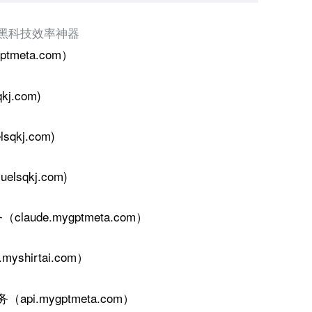
 黑科技效率神器
ptmeta.com）
j.com)
qkj.com)
elsqkj.com)
务
（
claude.mygptmeta.com
）
shirtai.com）
api.mygptmeta.com）