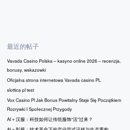
最近的帖子
Vavada Casino Polska – kasyno online 2026 – recenzja,
bonusy, wskazowki
Oficjalna strona internetowa Vavada casino PL
slottica pl test
Vox Casino Pl Jak Bonus Powitalny Staje Się Początkiem
Rozrywki I Społecznej Przygody
AI＋汉服：科技如何让传统服饰“活”过来？
AI＋影视：技术革命下的产业范式迁移与生态重构