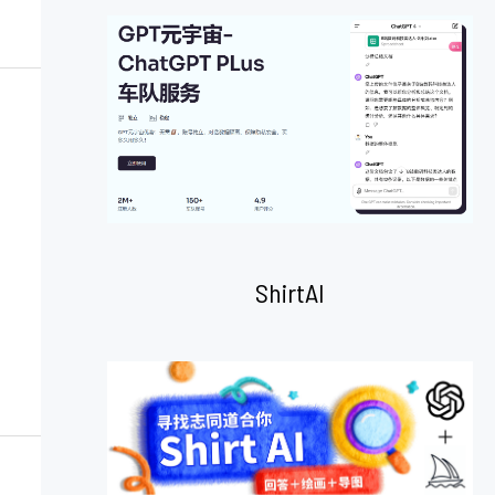
ShirtAI