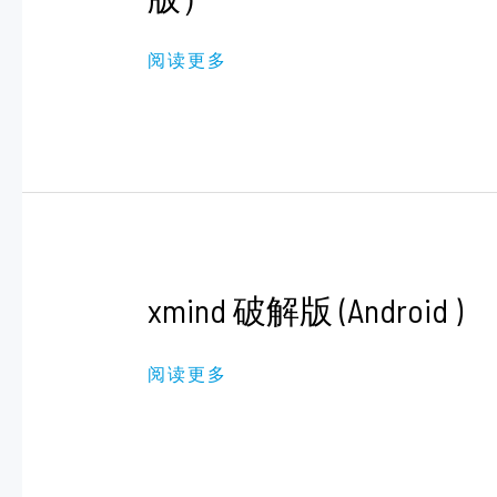
（去
广
告
阅读更多
精
简
版）
XMIND
xmind 破解版 (Android )
破
解
版
(ANDROID
阅读更多
)