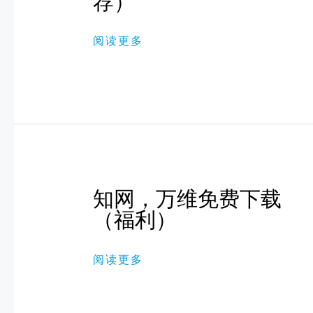
荐）
全
球
高
阅读更多
清
体
育
观
影
播
放
器
（推
荐）
知
知网，万维免费下载
网，
万
（福利）
维
免
费
阅读更多
下
载
（福
利）