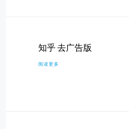
知
知乎 去广告版
乎
去
广
告
阅读更多
版