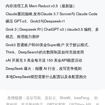
内存清理工具 Mem Reduct v3.5（最新版）
Claude重回巅峰,发布Claude 3.7 Sonnet与 Claude Code
碾压 GPT-o3、Grok3与Deepseek-r1
Grok 3 | Deepseek R1| ChatGPT o3 | claude3.5 编程、多
模态、推理能力测评
Grok3 普通账户和30美金Super账户 关于默认模式、
Think、DeepSearch的次数限制及如何充值使用
xAI 开展充 5 美金每月送 150 美金API额度活动
DeepSeek 爆火：颠覆 AI 行业，改写竞争规则
本地DeepSeek模型需要什么配置以及各配置跑分
蓝衫导航
、
蓝衫云
、
ShirtAI
、
IvesFeng
、
创
友情链接：
聚校园
、
凤灵阁AI商店
、
GPT元宇宙
、
GPTMeta API
、
AI