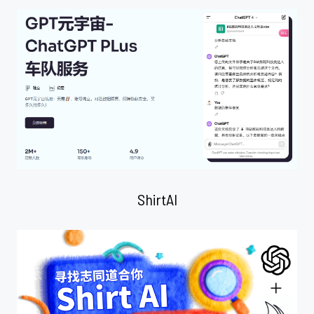
ShirtAI