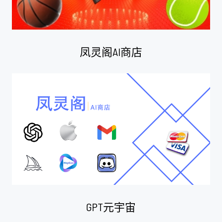
凤灵阁AI商店
GPT元宇宙