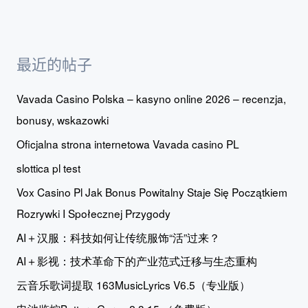
最近的帖子
Vavada Casino Polska – kasyno online 2026 – recenzja,
bonusy, wskazowki
Oficjalna strona internetowa Vavada casino PL
slottica pl test
Vox Casino Pl Jak Bonus Powitalny Staje Się Początkiem
Rozrywki I Społecznej Przygody
AI＋汉服：科技如何让传统服饰“活”过来？
AI＋影视：技术革命下的产业范式迁移与生态重构
云音乐歌词提取 163MusicLyrics V6.5（专业版）