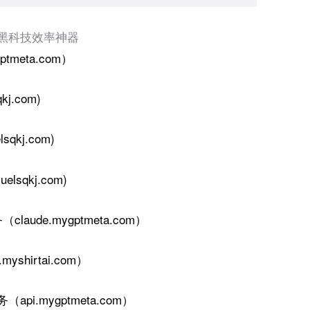
 黑科技效率神器
ptmeta.com）
j.com)
qkj.com)
elsqkj.com)
务
（
claude.mygptmeta.com
）
shirtai.com）
api.mygptmeta.com）