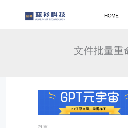
至
内
HOME
容
文件批量重命名
引言