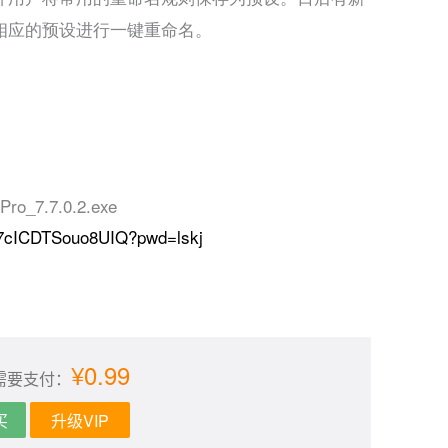
相应的预设进行一键重命名。
7.7.0.2.exe
bk7cICDTSouo8UIQ?pwd=lskj
¥0.99
需要支付：
买
升级VIP