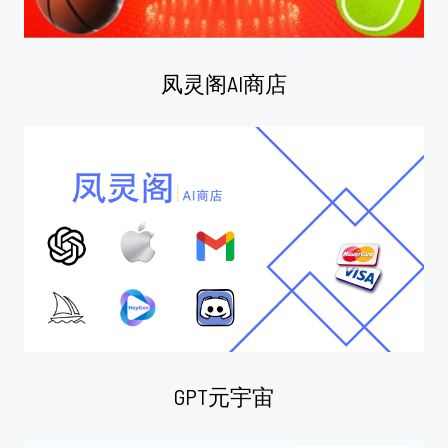
凤灵阁AI商店
GPT元宇宙