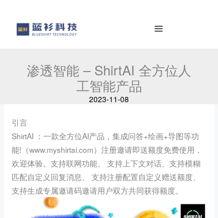
to
e
content
a
r
c
h
渗透智能 – ShirtAI 全方位人
工智能产品
2023-11-08
引言
ShirtAI ：一款全方位AI产品，集成问答+绘画+导图等功
能!（www.myshirtai.com）注册邀请即送额度免费使用，
欢迎体验。支持联网功能、 支持上下文对话、支持模糊
匹配自定义回复消息、 支持注册配置自定义赠送额度、
支持生成专属邀请码邀请用户双方共同获得额度。