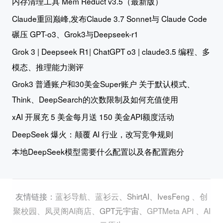
内存清理工具 Mem Reduct v3.5（最新版）
Claude重回巅峰,发布Claude 3.7 Sonnet与 Claude Code
碾压 GPT-o3、Grok3与Deepseek-r1
Grok 3 | Deepseek R1| ChatGPT o3 | claude3.5 编程、多
模态、推理能力测评
Grok3 普通账户和30美金Super账户 关于默认模式、
Think、DeepSearch的次数限制及如何充值使用
xAI 开展充 5 美金每月送 150 美金API额度活动
DeepSeek 爆火：颠覆 AI 行业，改写竞争规则
本地DeepSeek模型需要什么配置以及各配置跑分
蓝衫导航
、
蓝衫云
、
ShirtAI
、
IvesFeng
、
创
友情链接：
聚校园
、
凤灵阁AI商店
、
GPT元宇宙
、
GPTMeta API
、
AI