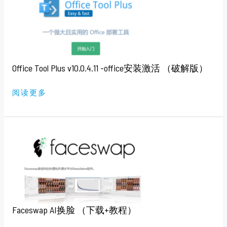
PLUS
V10.0.4.11
-
OFFICE
安
装
激
活
（破
Office Tool Plus v10.0.4.11 -office安装激活 （破解版）
解
版）
阅读更多
FACESWAP
AI
换
脸
（下
载
+教
程）
Faceswap AI换脸 （下载+教程）