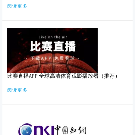
版）
阅读更多
比
赛
直
播
APP
全
球
高
清
体
育
比赛直播APP 全球高清体育观影播放器（推荐）
观
影
播
放
阅读更多
器
（推
荐）
知
网，
万
维
免
费