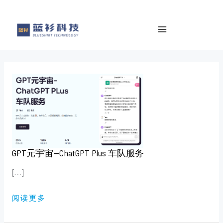
to
e
content
a
r
c
h
GPT
元
宇
宙
—
CHATGPT
PLUS
车
队
服
务
GPT元宇宙—ChatGPT Plus 车队服务
[…]
阅读更多