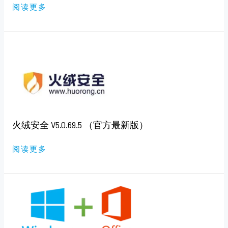
阅读更多
火
绒
安
全
V5.0.69.5
（官
方
最
新
版）
火绒安全 V5.0.69.5 （官方最新版）
阅读更多
KMS
激
活
服
务
器