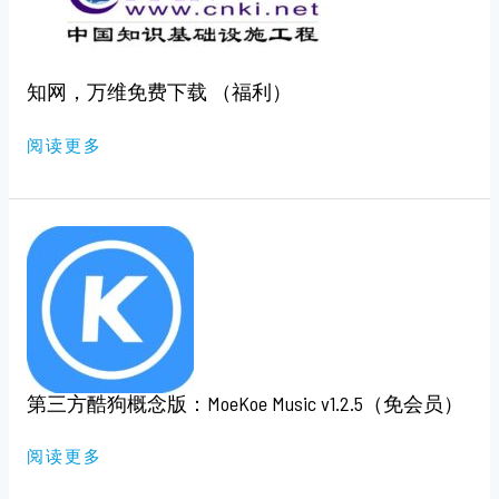
下
载
（福
利）
知网，万维免费下载 （福利）
阅读更多
第
三
方
酷
狗
概
念
版：
MOEKOE
MUSIC
V1.2.5（免
第三方酷狗概念版：MoeKoe Music v1.2.5（免会员）
会
员）
阅读更多