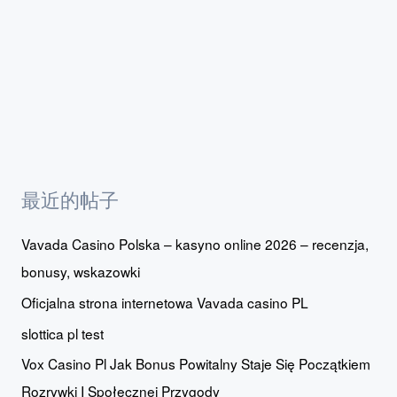
最近的帖子
Vavada Casino Polska – kasyno online 2026 – recenzja,
bonusy, wskazowki
Oficjalna strona internetowa Vavada casino PL
slottica pl test
Vox Casino Pl Jak Bonus Powitalny Staje Się Początkiem
Rozrywki I Społecznej Przygody