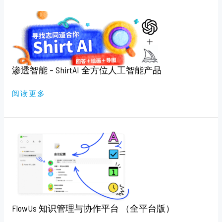
渗
透
智
能
–
SHIRTAI
全
方
位
渗透智能 – ShirtAI 全方位人工智能产品
人
工
智
阅读更多
能
产
品
FLOWUS
知
识
管
理
与
协
作
平
台
（全
FlowUs 知识管理与协作平台 （全平台版）
平
台