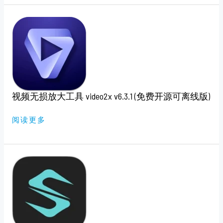
视
频
无
损
放
大
工
具
VIDEO2X
V6.3.1
(免
视频无损放大工具 video2x v6.3.1 (免费开源可离线版)
费
开
源
可
阅读更多
离
线
版)
文
件
传
输
工
具
FLUXY
V0.1.17（开
源
版）