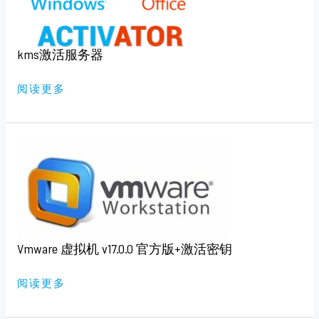
kms激活服务器
阅读更多
VMWARE
虚
拟
机
V17.0.0
官
方
版
+激
活
密
Vmware 虚拟机 v17.0.0 官方版+激活密钥
钥
阅读更多