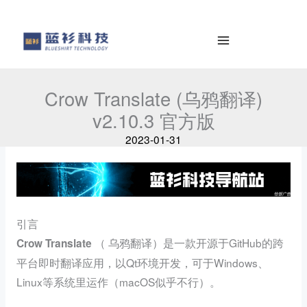
to
e
content
a
r
c
h
Crow Translate (乌鸦翻译)
v2.10.3 官方版
2023-01-31
引言
（ 乌鸦翻译）是一款开源于GitHub的跨
Crow Translate
平台即时翻译应用，以Qt环境开发，可于Windows、
Linux等系统里运作（macOS似乎不行）。