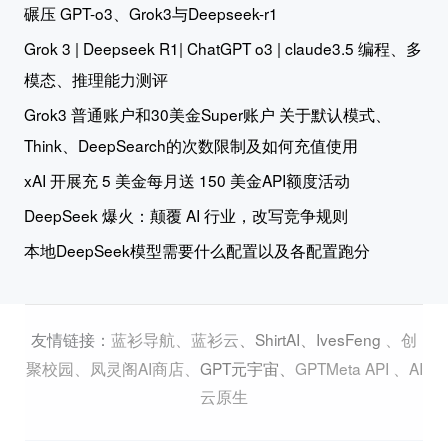
碾压 GPT-o3、Grok3与Deepseek-r1
Grok 3 | Deepseek R1| ChatGPT o3 | claude3.5 编程、多
模态、推理能力测评
Grok3 普通账户和30美金Super账户 关于默认模式、
Think、DeepSearch的次数限制及如何充值使用
xAI 开展充 5 美金每月送 150 美金API额度活动
DeepSeek 爆火：颠覆 AI 行业，改写竞争规则
本地DeepSeek模型需要什么配置以及各配置跑分
蓝衫导航
、
蓝衫云
、
ShirtAI
、
IvesFeng
、
创
友情链接：
聚校园
、
凤灵阁AI商店
、
GPT元宇宙
、
GPTMeta API
、
AI
云原生