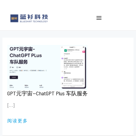
to
e
content
a
r
c
h
GPT
元
宇
宙
—
CHATGPT
PLUS
车
队
服
务
GPT元宇宙—ChatGPT Plus 车队服务
[…]
阅读更多