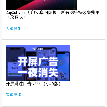
国
际
版、
所
CapCut v11.8 剪印安卓国际版、所有滤镜特效免费用
有
（免费版）
滤
镜
特
阅读更多
效
免
费
用
（免
费
开
版）
屏
跳
过
广
告
V253
（小
巧
版）
开屏跳过广告 v253 （小巧版）
阅读更多