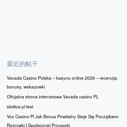
最近的帖子
Vavada Casino Polska – kasyno online 2026 – recenzja,
bonusy, wskazowki
Oficjalna strona internetowa Vavada casino PL
slottica pl test
Vox Casino Pl Jak Bonus Powitalny Staje Się Początkiem
Rozrywki I Społecznej Przygody