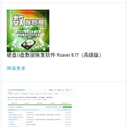
硬
盘
U
盘
数
据
恢
复
软
件
RSAVER
硬盘U盘数据恢复软件 Rsaver 8.17（高级版）
8.17（高
级
版）
阅读更多
REVOKEMSGPATCHER
V1.9
（绿
色
开
源
版）