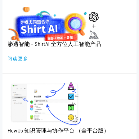
渗
透
智
能
–
SHIRTAI
全
方
位
渗透智能 – ShirtAI 全方位人工智能产品
人
工
智
阅读更多
能
产
品
FLOWUS
知
识
管
理
与
协
作
平
台
（全
FlowUs 知识管理与协作平台 （全平台版）
平
台