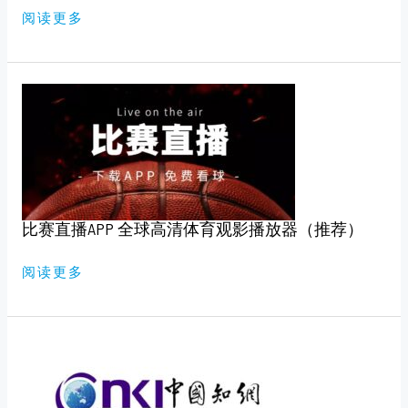
版）
阅读更多
比
赛
直
播
APP
全
球
高
清
体
育
比赛直播APP 全球高清体育观影播放器（推荐）
观
影
播
放
阅读更多
器
（推
荐）
知
网，
万
维
免
费