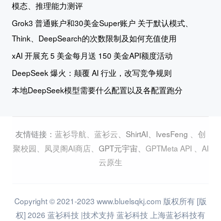
模态、推理能力测评
Grok3 普通账户和30美金Super账户 关于默认模式、
Think、DeepSearch的次数限制及如何充值使用
xAI 开展充 5 美金每月送 150 美金API额度活动
DeepSeek 爆火：颠覆 AI 行业，改写竞争规则
本地DeepSeek模型需要什么配置以及各配置跑分
蓝衫导航
、
蓝衫云
、
ShirtAI
、
IvesFeng
、
创
友情链接：
聚校园
、
凤灵阁AI商店
、
GPT元宇宙
、
GPTMeta API
、
AI
云原生
Copyright © 2021-2023 www.bluelsqkj.com 版权所有 [版
权] 2026 蓝衫科技 |技术支持 蓝衫科技 上海蓝衫科技有