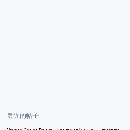
最近的帖子
Vavada Casino Polska – kasyno online 2026 – recenzja,