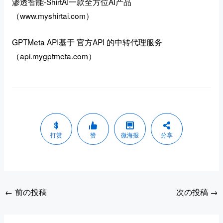
渗透智能-ShirtAI一款全方位AI产品
（www.myshirtai.com）
GPTMeta API基于 官方API 的中转代理服务
（api.mygptmeta.com）
打赏
赞
微海报
分享
←
前の投稿
次の投稿
→