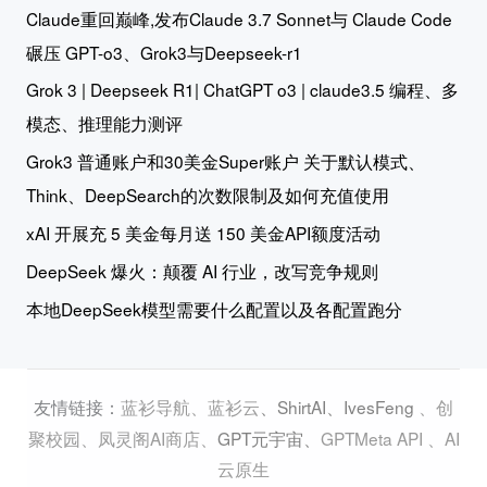
Claude重回巅峰,发布Claude 3.7 Sonnet与 Claude Code
碾压 GPT-o3、Grok3与Deepseek-r1
Grok 3 | Deepseek R1| ChatGPT o3 | claude3.5 编程、多
模态、推理能力测评
Grok3 普通账户和30美金Super账户 关于默认模式、
Think、DeepSearch的次数限制及如何充值使用
xAI 开展充 5 美金每月送 150 美金API额度活动
DeepSeek 爆火：颠覆 AI 行业，改写竞争规则
本地DeepSeek模型需要什么配置以及各配置跑分
蓝衫导航
、
蓝衫云
、
ShirtAI
、
IvesFeng
、
创
友情链接：
聚校园
、
凤灵阁AI商店
、
GPT元宇宙
、
GPTMeta API
、
AI
云原生