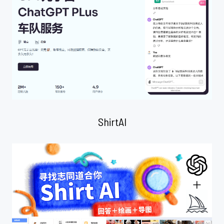
ShirtAI