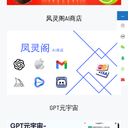
→
凤灵阁AI商店
GPT元宇宙