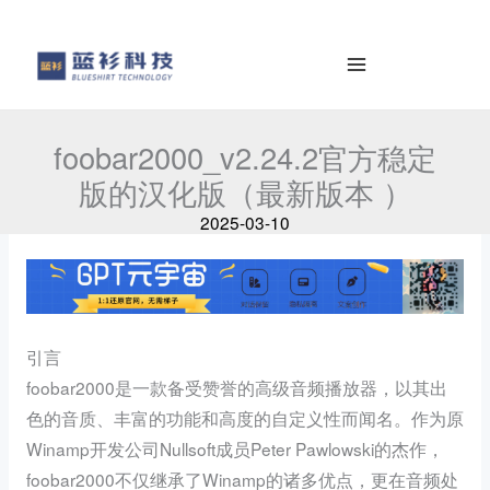
容
e
を
a
ス
r
キ
c
ッ
h
foobar2000_v2.24.2官方稳定
プ
版的汉化版（最新版本 ）
2025-03-10
引言
foobar2000是一款备受赞誉的高级音频播放器，以其出
色的音质、丰富的功能和高度的自定义性而闻名。作为原
Winamp开发公司Nullsoft成员Peter Pawlowski的杰作，
foobar2000不仅继承了Winamp的诸多优点，更在音频处