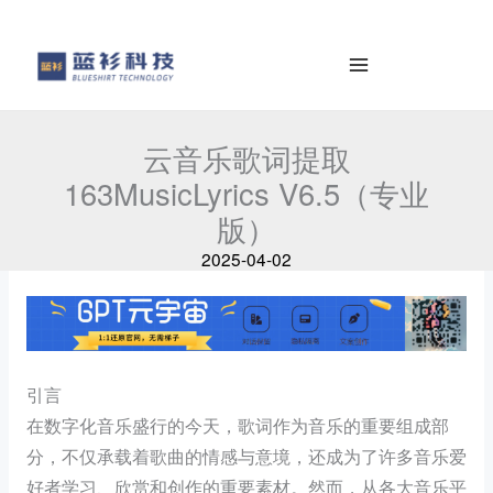
容
e
を
a
ス
r
キ
c
ッ
h
云音乐歌词提取
プ
163MusicLyrics V6.5（专业
版）
2025-04-02
引言
在数字化音乐盛行的今天，歌词作为音乐的重要组成部
分，不仅承载着歌曲的情感与意境，还成为了许多音乐爱
好者学习、欣赏和创作的重要素材。然而，从各大音乐平