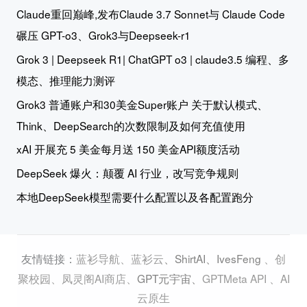
Claude重回巅峰,发布Claude 3.7 Sonnet与 Claude Code
碾压 GPT-o3、Grok3与Deepseek-r1
Grok 3 | Deepseek R1| ChatGPT o3 | claude3.5 编程、多
模态、推理能力测评
Grok3 普通账户和30美金Super账户 关于默认模式、
Think、DeepSearch的次数限制及如何充值使用
xAI 开展充 5 美金每月送 150 美金API额度活动
DeepSeek 爆火：颠覆 AI 行业，改写竞争规则
本地DeepSeek模型需要什么配置以及各配置跑分
蓝衫导航
、
蓝衫云
、
ShirtAI
、
IvesFeng
、
创
友情链接：
聚校园
、
凤灵阁AI商店
、
GPT元宇宙
、
GPTMeta API
、
AI
云原生