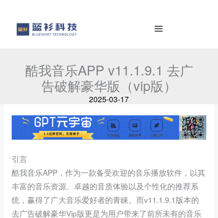
容
e
を
a
ス
r
キ
c
ッ
h
酷我音乐APP v11.1.9.1 去广
プ
告破解豪华版（vip版）
2025-03-17
引言
酷我音乐APP，作为一款备受欢迎的音乐播放软件，以其
丰富的音乐资源、卓越的音质体验以及个性化的推荐系
统，赢得了广大音乐爱好者的青睐。而v11.1.9.1版本的
去广告破解豪华Vip版更是为用户带来了前所未有的音乐