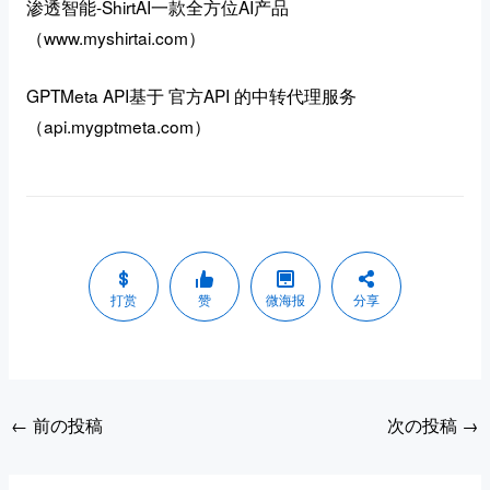
渗透智能-ShirtAI一款全方位AI产品
（www.myshirtai.com）
GPTMeta API基于 官方API 的中转代理服务
（api.mygptmeta.com）
打赏
赞
微海报
分享
←
前の投稿
次の投稿
→