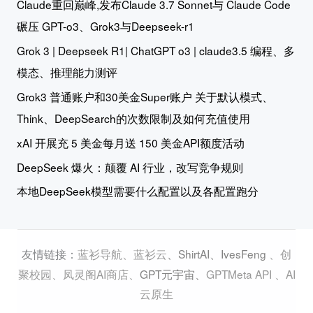
Claude重回巅峰,发布Claude 3.7 Sonnet与 Claude Code
碾压 GPT-o3、Grok3与Deepseek-r1
Grok 3 | Deepseek R1| ChatGPT o3 | claude3.5 编程、多
模态、推理能力测评
Grok3 普通账户和30美金Super账户 关于默认模式、
Think、DeepSearch的次数限制及如何充值使用
xAI 开展充 5 美金每月送 150 美金API额度活动
DeepSeek 爆火：颠覆 AI 行业，改写竞争规则
本地DeepSeek模型需要什么配置以及各配置跑分
蓝衫导航
、
蓝衫云
、
ShirtAI
、
IvesFeng
、
创
友情链接：
聚校园
、
凤灵阁AI商店
、
GPT元宇宙
、
GPTMeta API
、
AI
云原生