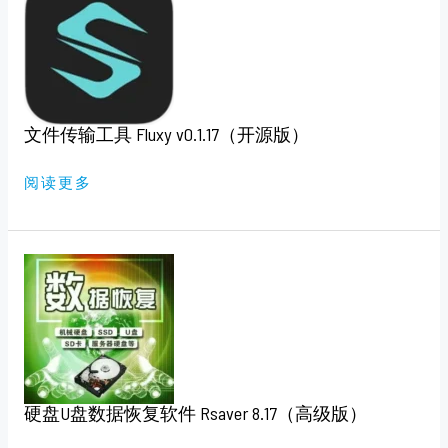
传
输
工
具
FLUXY
V0.1.17（开
源
版）
文件传输工具 Fluxy v0.1.17（开源版）
阅读更多
硬
盘
U
盘
数
据
恢
复
软
件
RSAVER
硬盘U盘数据恢复软件 Rsaver 8.17（高级版）
8.17（高
级
版）