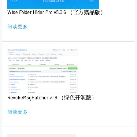
方
赠
品
Wise Folder Hider Pro v5.0.6 （官方赠品版）
版）
阅读更多
REVOKEMSGPATCHER
V1.9
（绿
色
开
源
版）
RevokeMsgPatcher v1.9 （绿色开源版）
阅读更多
屏