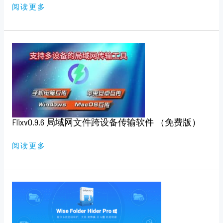
阅读更多
FLIXV0.9.6
局
域
网
文
件
跨
设
备
传
输
Flixv0.9.6 局域网文件跨设备传输软件 （免费版）
软
件
（免
费
阅读更多
版）
WISE
FOLDER
HIDER
PRO
V5.0.6
（官