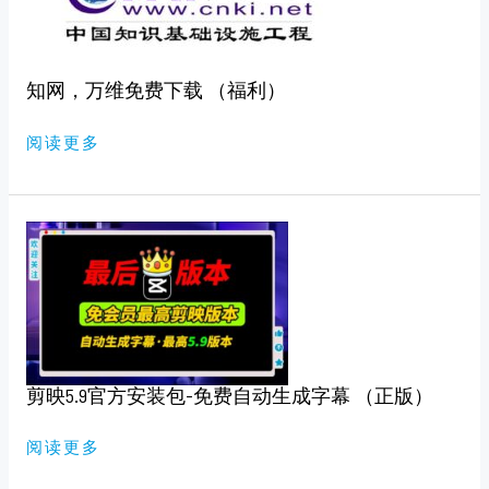
下
载
（福
利）
知网，万维免费下载 （福利）
阅读更多
剪
映
5.9
官
方
安
装
包-
免
费
自
剪映5.9官方安装包-免费自动生成字幕 （正版）
动
生
成
字
阅读更多
幕
（正
版）