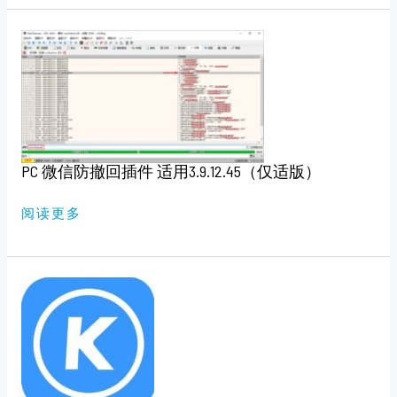
PC
微
信
防
撤
回
插
件
适
用
3.9.12.45（仅
PC 微信防撤回插件 适用3.9.12.45（仅适版）
适
版）
阅读更多
第
三
方
酷
狗
概
念
版：
MOEKOE
MUSIC