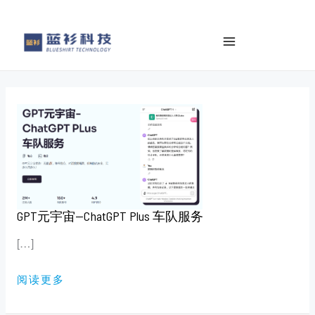
to
e
content
a
r
c
h
GPT
元
宇
宙
—
CHATGPT
PLUS
车
队
服
务
GPT元宇宙—ChatGPT Plus 车队服务
[…]
阅读更多