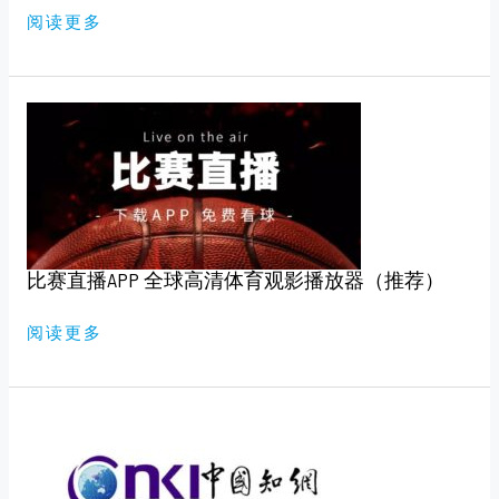
版）
阅读更多
比
赛
直
播
APP
全
球
高
清
体
育
比赛直播APP 全球高清体育观影播放器（推荐）
观
影
播
放
阅读更多
器
（推
荐）
知
网，
万
维
免
费