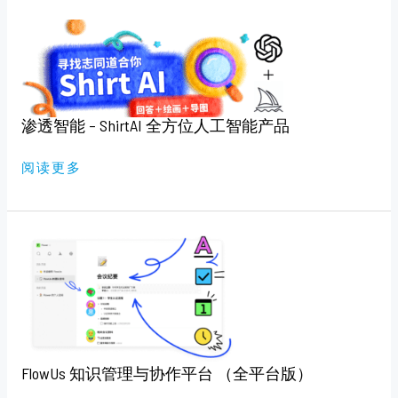
渗
透
智
能
–
SHIRTAI
全
方
位
渗透智能 – ShirtAI 全方位人工智能产品
人
工
智
阅读更多
能
产
品
FLOWUS
知
识
管
理
与
协
作
平
台
（全
FlowUs 知识管理与协作平台 （全平台版）
平
台