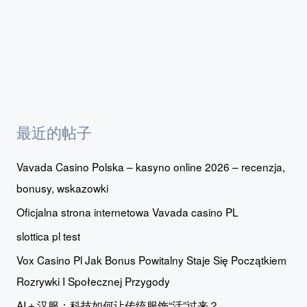
最近的帖子
Vavada Casino Polska – kasyno online 2026 – recenzja,
bonusy, wskazowki
Oficjalna strona internetowa Vavada casino PL
slottica pl test
Vox Casino Pl Jak Bonus Powitalny Staje Się Początkiem
Rozrywki I Społecznej Przygody
AI＋汉服：科技如何让传统服饰“活”过来？