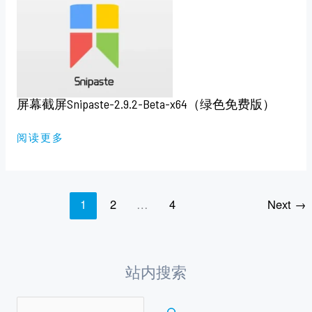
幕
截
屏
SNIPASTE-
2.9.2-
BETA-
X64（绿
色
免
费
屏幕截屏Snipaste-2.9.2-Beta-x64（绿色免费版）
版）
阅读更多
1
2
…
4
Next
→
站内搜索