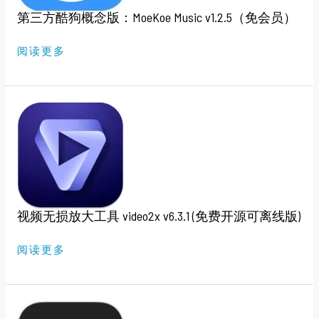
V1.2.5（免
第三方酷狗概念版：MoeKoe Music v1.2.5（免会员）
会
员）
阅读更多
视
频
无
损
放
大
工
具
VIDEO2X
V6.3.1
(免
视频无损放大工具 video2x v6.3.1 (免费开源可离线版)
费
开
源
可
阅读更多
离
线
版)
文
件