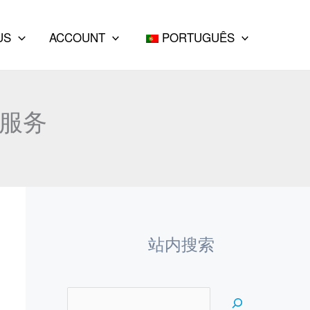
e
a
US
ACCOUNT
PORTUGUÊS
r
c
h
队服务
站内搜索