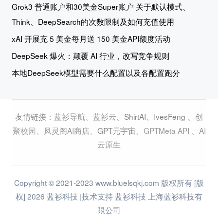
Grok3 普通账户和30美金Super账户 关于默认模式、
Think、DeepSearch的次数限制及如何充值使用
xAI 开展充 5 美金每月送 150 美金API额度活动
DeepSeek 爆火：颠覆 AI 行业，改写竞争规则
本地DeepSeek模型需要什么配置以及各配置跑分
蓝衫导航
、
蓝衫云
、
ShirtAI
、
IvesFeng
、
创
友情链接：
聚校园
、
凤灵阁AI商店
、
GPT元宇宙
、
GPTMeta API
、
AI
云原生
Copyright © 2021-2023 www.bluelsqkj.com 版权所有 [版
权] 2026 蓝衫科技 |技术支持 蓝衫科技 上海蓝衫科技有
限公司