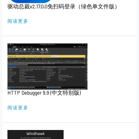
（绿
驱动总裁v2.17.0.0免扫码登录（绿色单文件版）
色
单
文
件
阅读更多
版）
HTTP
DEBUGGER
9.9
(中
文
特
别
版)
HTTP Debugger 9.9 (中文特别版)
阅读更多
WINDHAWK
自