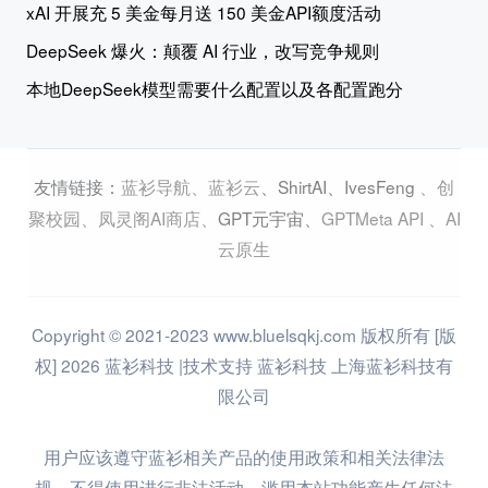
xAI 开展充 5 美金每月送 150 美金API额度活动
DeepSeek 爆火：颠覆 AI 行业，改写竞争规则
本地DeepSeek模型需要什么配置以及各配置跑分
蓝衫导航
、
蓝衫云
、
ShirtAI
、
IvesFeng
、
创
友情链接：
聚校园
、
凤灵阁AI商店
、
GPT元宇宙
、
GPTMeta API
、
AI
云原生
Copyright © 2021-2023 www.bluelsqkj.com 版权所有 [版
权] 2026 蓝衫科技 |技术支持 蓝衫科技 上海蓝衫科技有
限公司
用户应该遵守蓝衫相关产品的使用政策和相关法律法
规，不得使用进行非法活动，滥用本站功能产生任何法