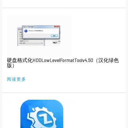
硬
盘
格
式
化
HDDLOWLEVELFORMATTOOLV4.50（汉
化
绿
色
版）
硬盘格式化HDDLowLevelFormatToolv4.50（汉化绿色
版）
阅读更多
驱
动
总
裁
V2.18.0.10
免
扫