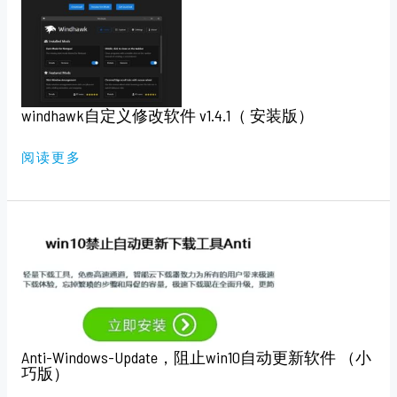
定
义
修
改
软
件
V1.4.1（
安
装
windhawk自定义修改软件 v1.4.1（ 安装版）
版）
阅读更多
ANTI-
WINDOWS-
UPDATE，
阻
止
WIN10
自
动
更
新
软
Anti-Windows-Update，阻止win10自动更新软件 （小
件
巧版）
（小
巧