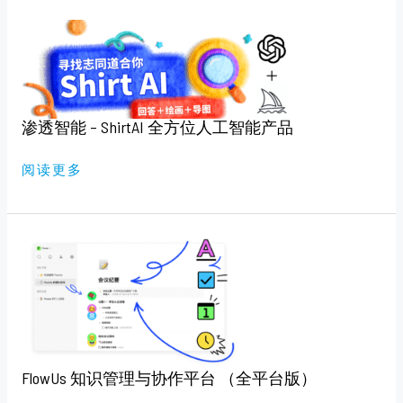
渗
透
智
能
–
SHIRTAI
全
方
位
渗透智能 – ShirtAI 全方位人工智能产品
人
工
智
阅读更多
能
产
品
FLOWUS
知
识
管
理
与
协
作
平
台
（全
FlowUs 知识管理与协作平台 （全平台版）
平
台