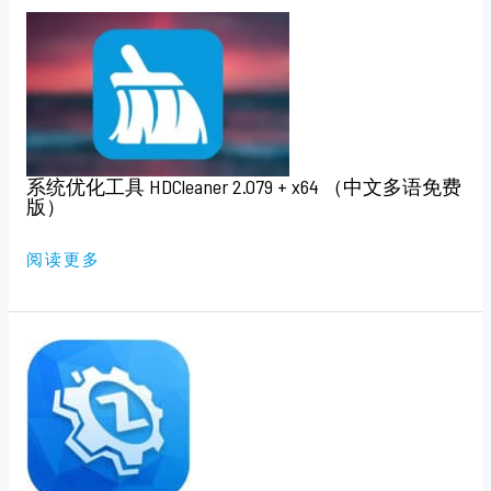
系
统
优
化
工
具
HDCLEANER
2.079
+
X64
（中
系统优化工具 HDCleaner 2.079 + x64 （中文多语免费
文
多
版）
语
免
费
阅读更多
版）
驱
动
总
裁
V2.17.0.0
免
扫
码
登
录