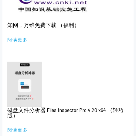
下
载
（福
利）
知网，万维免费下载 （福利）
阅读更多
磁
盘
文
件
分
析
器
FILES
INSPECTOR
PRO
4.20
磁盘文件分析器 Files Inspector Pro 4.20 x64 （轻巧
X64
（轻
版）
巧
版）
阅读更多