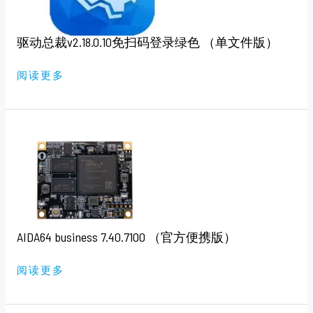
码
登
录
绿
驱动总裁v2.18.0.10免扫码登录绿色 （单文件版）
色
（单
文
件
阅读更多
版）
AIDA64
BUSINESS
7.40.7100
（官
方
便
携
版）
AIDA64 business 7.40.7100 （官方便携版）
阅读更多