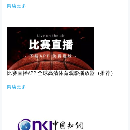
版）
阅读更多
比
赛
直
播
APP
全
球
高
清
体
育
比赛直播APP 全球高清体育观影播放器（推荐）
观
影
播
放
阅读更多
器
（推
荐）
知
网，
万
维
免
费