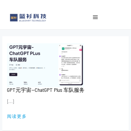
to
e
content
a
r
c
h
GPT
元
宇
宙
—
CHATGPT
PLUS
车
队
服
务
GPT元宇宙—ChatGPT Plus 车队服务
[…]
阅读更多