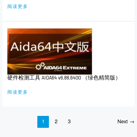
版）
阅读更多
硬
件
检
测
工
具
AIDA64
V6.88.6400
（绿
色
精
硬件检测工具 AIDA64 v6.88.6400 （绿色精简版）
简
版）
阅读更多
1
2
3
Next
→