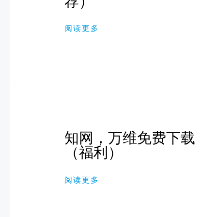
荐）
全
球
高
阅读更多
清
体
育
观
影
播
放
器
（推
荐）
知
知网，万维免费下载
网，
万
（福利）
维
免
费
阅读更多
下
载
（福
利）