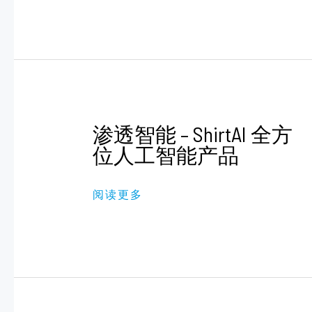
渗
渗透智能 – ShirtAI 全方
透
智
位人工智能产品
能
–
SHIRTAI
阅读更多
全
方
位
人
工
智
能
产
品