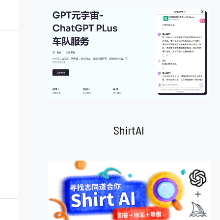
ShirtAI