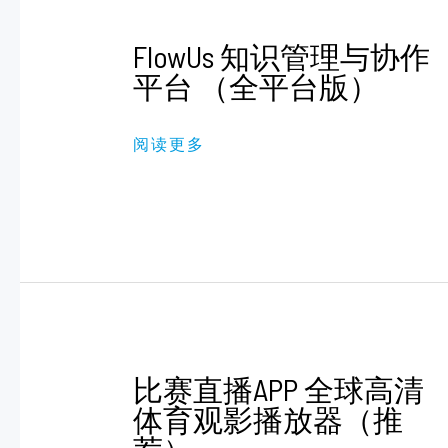
FLOWUS
FlowUs 知识管理与协作
知
识
平台 （全平台版）
管
理
与
阅读更多
协
作
平
台
（全
平
台
版）
比
比赛直播APP 全球高清
赛
直
体育观影播放器（推
播
APP