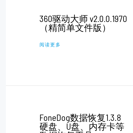
360
360驱动大师 v2.0.0.1970
驱
动
（精简单文件版）
大
师
V2.0.0.1970
阅读更多
（精
简
单
文
件
版）
FONEDOG
FoneDog数据恢复1.3.8
数
据
硬盘、U盘、内存卡等
恢