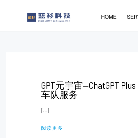
to
content
HOME
SER
GPT
GPT元宇宙—ChatGPT Plus
元
宇
车队服务
宙
—
CHATGPT
[…]
PLUS
车
队
服
阅读更多
务