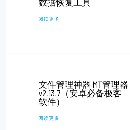
数据恢复工具
复
1.3.8
硬
盘、
阅读更多
U
盘、
内
存
卡
等
数
据
恢
复
工
具
文
文件管理神器 MT管理器
件
管
v2.13.7（安卓必备极客
理
软件）
神
器
MT
管
阅读更多
理
器
V2.13.7（安