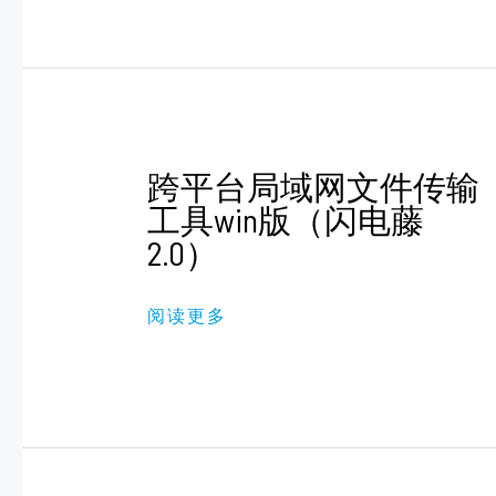
跨
跨平台局域网文件传输
平
台
工具win版（闪电藤
局
2.0）
域
网
文
件
阅读更多
传
输
工
具
WIN
版
（闪
电
藤
2.0）