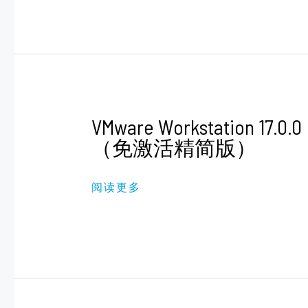
卓
必
备
极
客
软
件）
VMWARE
VMware Workstation 17.0.0
WORKSTATION
17.0.0
（免激活精简版）
（免
激
活
阅读更多
精
简
版）