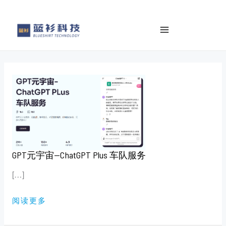
to
e
content
a
r
c
h
GPT
元
宇
宙
—
CHATGPT
PLUS
车
队
服
务
GPT元宇宙—ChatGPT Plus 车队服务
[…]
阅读更多