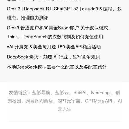
Grok 3 | Deepseek R1| ChatGPT o3 | claude3.5 编程、多
模态、推理能力测评
Grok3 普通账户和30美金Super账户 关于默认模式、
Think、DeepSearch的次数限制及如何充值使用
xAI 开展充 5 美金每月送 150 美金API额度活动
DeepSeek 爆火：颠覆 AI 行业，改写竞争规则
本地DeepSeek模型需要什么配置以及各配置跑分
蓝衫导航
、
蓝衫云
、
ShirtAI
、
IvesFeng
、
创
友情链接：
聚校园
、
凤灵阁AI商店
、
GPT元宇宙
、
GPTMeta API
、
AI
云原生