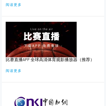
版）
阅读更多
比
赛
直
播
APP
全
球
高
清
体
育
比赛直播APP 全球高清体育观影播放器（推荐）
观
影
播
放
阅读更多
器
（推
荐）
知
网，
万
维
免
费