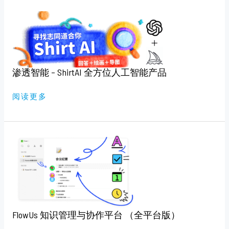
渗
透
智
能
–
SHIRTAI
全
方
位
渗透智能 – ShirtAI 全方位人工智能产品
人
工
智
阅读更多
能
产
品
FLOWUS
知
识
管
理
与
协
作
平
台
（全
FlowUs 知识管理与协作平台 （全平台版）
平
台