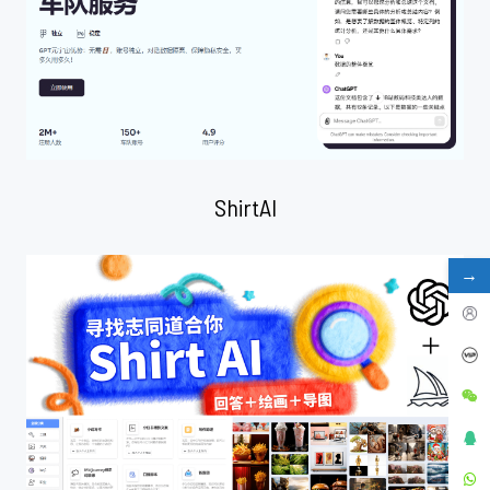
ShirtAI
→