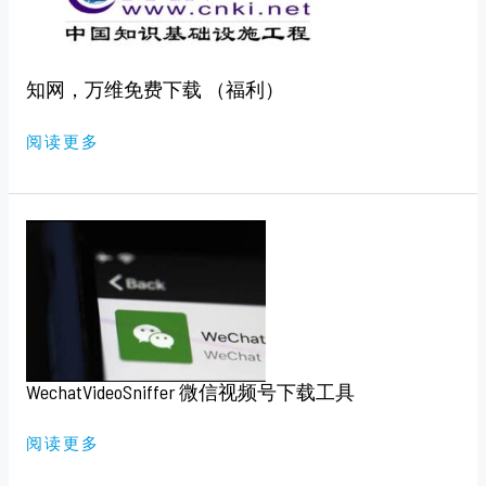
下
载
（福
利）
知网，万维免费下载 （福利）
阅读更多
WECHATVIDEOSNIFFER
微
信
视
频
号
下
载
工
具
WechatVideoSniffer 微信视频号下载工具
阅读更多