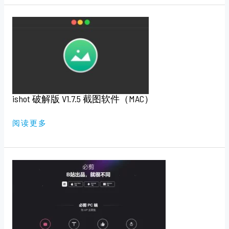
ISHOT
破
解
版
V1.7.5
截
图
软
件
（MAC）
ishot 破解版 V1.7.5 截图软件（MAC）
阅读更多
必
剪
电
脑
版
V3.3.0
官
方
版