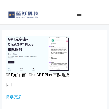
to
e
content
a
r
c
h
GPT
元
宇
宙
—
CHATGPT
PLUS
车
队
服
务
GPT元宇宙—ChatGPT Plus 车队服务
[…]
阅读更多