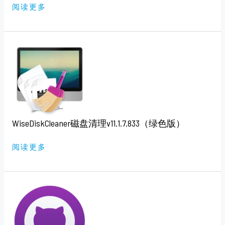
阅读更多
WISEDISKCLEANER
磁
盘
清
理
V11.1.7.833（绿
色
版）
WiseDiskCleaner磁盘清理v11.1.7.833（绿色版）
阅读更多
GITHUB
文
件
下
载
器