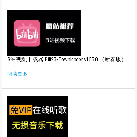
B
站
视
频
下
载
器
BILI23-
DOWNLOADER
V1.55.0
（新
B站视频下载器 Bili23-Downloader v1.55.0 （新春版）
春
版）
阅读更多
九
酷
音
乐
下
载
器
V1.1
（免
费