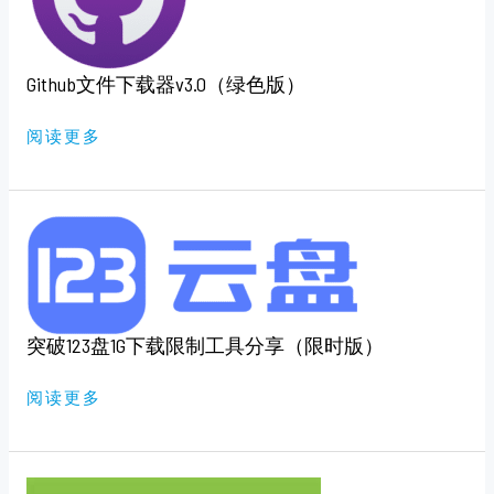
V3.0（绿
色
版）
Github文件下载器v3.0（绿色版）
阅读更多
突
破
123
盘
1G
下
载
限
突破123盘1G下载限制工具分享（限时版）
制
工
具
分
阅读更多
享
（限
时
版）
APK