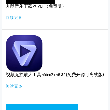
版）
九酷音乐下载器 v1.1 （免费版）
阅读更多
视
频
无
损
放
大
工
具
VIDEO2X
V6.3.1
(免
视频无损放大工具 video2x v6.3.1 (免费开源可离线版)
费
开
源
可
阅读更多
离
线
版)
WINNTSETUP
5.4.0.0