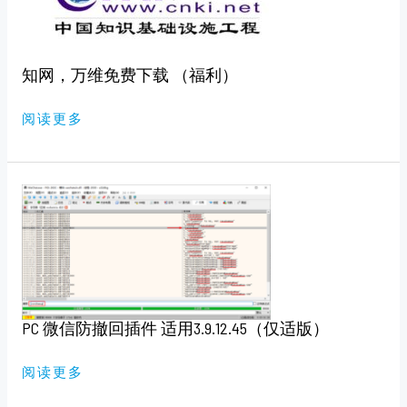
下
载
（福
利）
知网，万维免费下载 （福利）
阅读更多
PC
微
信
防
撤
回
插
件
适
用
3.9.12.45（仅
PC 微信防撤回插件 适用3.9.12.45（仅适版）
适
版）
阅读更多