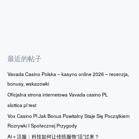
最近的帖子
Vavada Casino Polska – kasyno online 2026 – recenzja,
bonusy, wskazowki
Oficjalna strona internetowa Vavada casino PL
slottica pl test
Vox Casino Pl Jak Bonus Powitalny Staje Się Początkiem
Rozrywki I Społecznej Przygody
AI＋汉服：科技如何让传统服饰“活”过来？