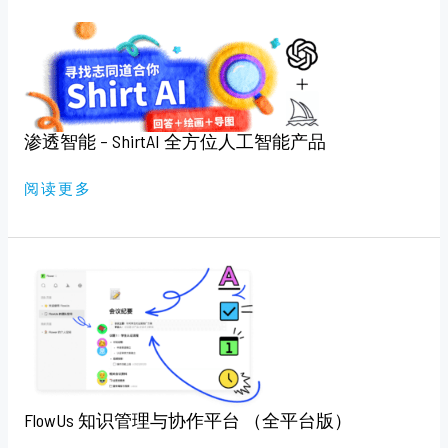
渗
透
智
能
–
SHIRTAI
全
方
位
渗透智能 – ShirtAI 全方位人工智能产品
人
工
智
阅读更多
能
产
品
FLOWUS
知
识
管
理
与
协
作
平
台
（全
FlowUs 知识管理与协作平台 （全平台版）
平
台