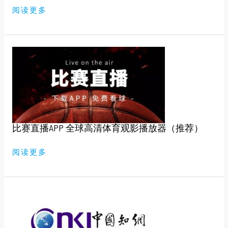
版）
阅读更多
比
赛
直
播
APP
全
球
高
清
体
育
比赛直播APP 全球高清体育观影播放器（推荐）
观
影
播
放
阅读更多
器
（推
荐）
知
网，
万
维
免
费