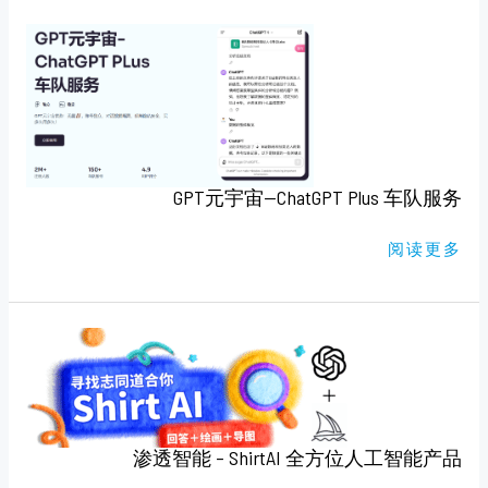
GPT
元
宇
宙
—
CHATGPT
PLUS
车
队
服
务
GPT元宇宙—ChatGPT Plus 车队服务
阅读更多
渗
透
智
能
–
SHIRTAI
全
方
位
渗透智能 – ShirtAI 全方位人工智能产品
人
工