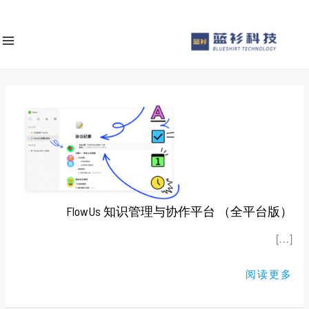
ى
e
محتوى
a
r
c
h
FLOWUS
知
识
管
理
与
协
作
平
台
（全
FlowUs 知识管理与协作平台 （全平台版）
平
台
版）
[…]
阅读更多