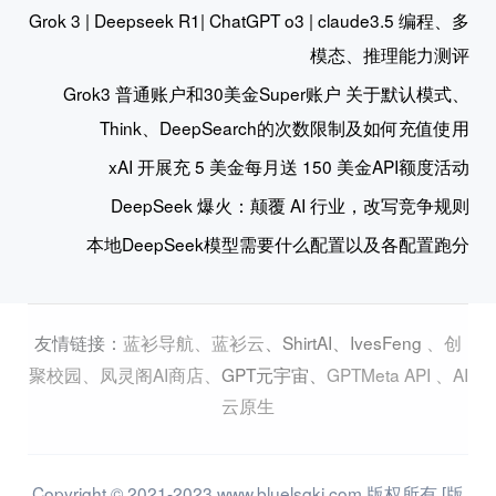
Grok 3 | Deepseek R1| ChatGPT o3 | claude3.5 编程、多
模态、推理能力测评
Grok3 普通账户和30美金Super账户 关于默认模式、
Think、DeepSearch的次数限制及如何充值使用
xAI 开展充 5 美金每月送 150 美金API额度活动
DeepSeek 爆火：颠覆 AI 行业，改写竞争规则
本地DeepSeek模型需要什么配置以及各配置跑分
蓝衫导航
、
蓝衫云
、
ShirtAI
、
IvesFeng
、
创
友情链接：
聚校园
、
凤灵阁AI商店
、
GPT元宇宙
、
GPTMeta API
、
AI
云原生
Copyright © 2021-2023 www.bluelsqkj.com 版权所有 [版