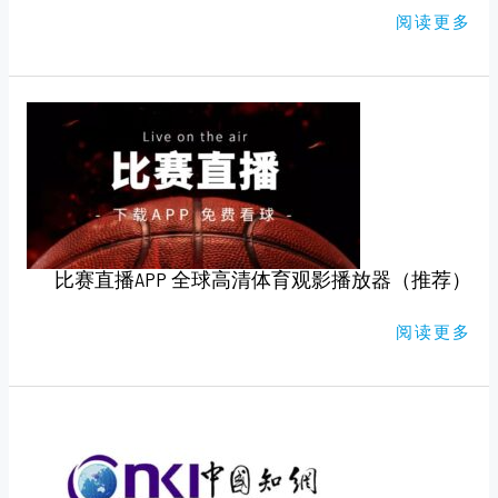
智
阅读更多
能
产
品
比
赛
直
播
APP
全
球
高
清
体
育
比赛直播APP 全球高清体育观影播放器（推荐）
观
影
播
放
阅读更多
器
（推
荐）
知
网，
万
维
免
费