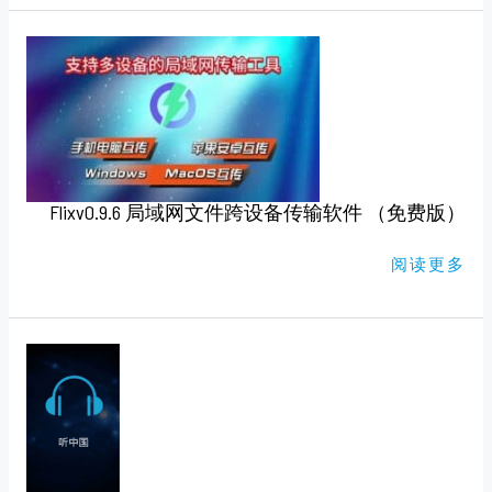
FLIXV0.9.6
局
域
网
文
件
跨
设
备
传
输
Flixv0.9.6 局域网文件跨设备传输软件 （免费版）
软
件
（免
费
阅读更多
版）
听
中
国
听
书
V1.69
（纯
净
版）