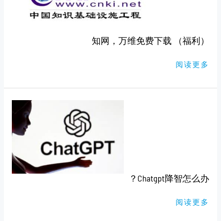
下
载
（福
利）
知网，万维免费下载 （福利）
阅读更多
CHATGPT
降
智
怎
么
办？
Chatgpt降智怎么办？
阅读更多