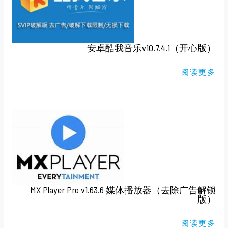
乐
V10.7.4.1（开
心
版）
安卓酷我音乐v10.7.4.1（开心版）
阅读更多
MX
PLAYER
PRO
V1.63.6
媒
体
播
放
器
（去
除
MX Player Pro v1.63.6 媒体播放器（去除广告解锁
广
告
版）
解
锁
版）
阅读更多