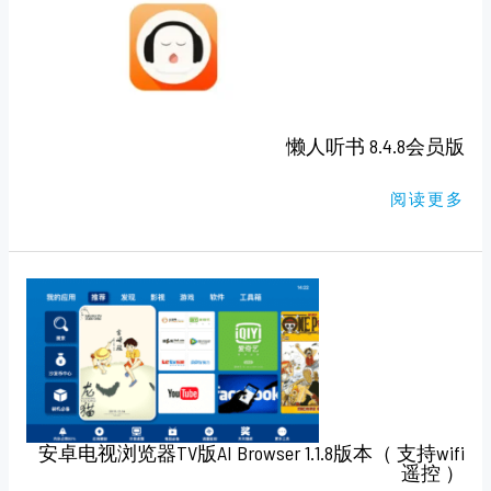
听
书
8.4.8
会
员
版
懒人听书 8.4.8会员版
阅读更多
安
卓
电
视
浏
览
器
TV
版
AI
BROWSER
安卓电视浏览器TV版AI Browser 1.1.8版本（ 支持wifi
1.1.8
版
遥控 ）
本