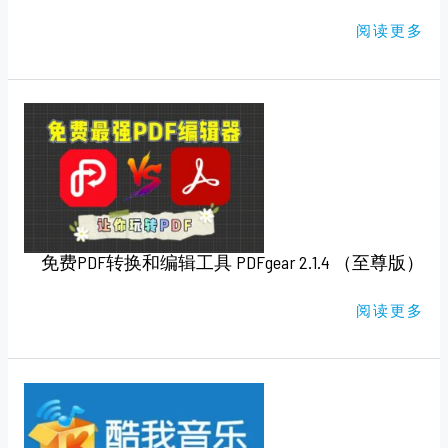
（
支
阅读更多
持
WIFI
遥
控
）
免
费
PDF
转
换
和
编
辑
工
具
PDFGEAR
免费PDF转换和编辑工具 PDFgear 2.1.4 （至尊版）
2.1.4
（至
尊
版）
阅读更多
安
卓
酷
我
音