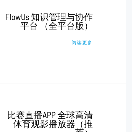
FLOWUS
FlowUs 知识管理与协作
知
平台 （全平台版）
识
管
理
与
阅读更多
协
作
平
台
（全
平
台
版）
比
比赛直播APP 全球高清
赛
体育观影播放器（推
直
播
APP