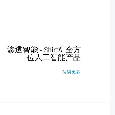
渗
渗透智能 – ShirtAI 全方
透
位人工智能产品
智
能
–
SHIRTAI
阅读更多
全
方
位
人
工
智
能
产
品