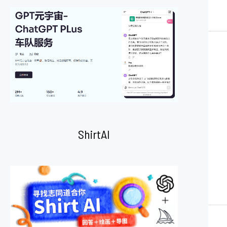
ShirtAI