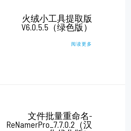
火
火绒小工具提取版
绒
V6.0.5.5（绿色版）
小
工
具
提
阅读更多
取
版
V6.0.5.5（绿
色
版）
文
文件批量重命名-
件
ReNamerPro_7.7.0.2（汉
批
量