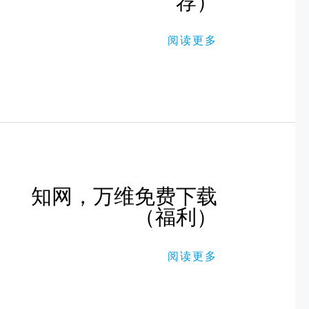
荐）
全
球
高
阅读更多
清
体
育
观
影
播
放
器
（推
荐）
知
知网，万维免费下载
网，
（福利）
万
维
免
费
阅读更多
下
载
（福
利）