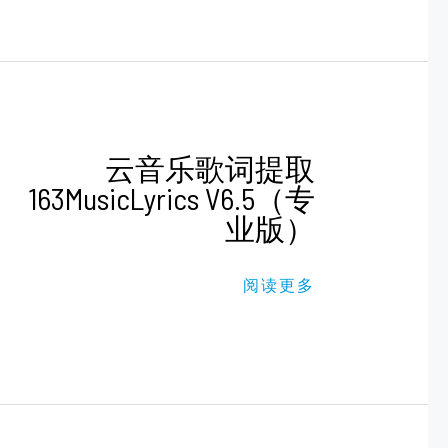
云
云音乐歌词提取
音
163MusicLyrics V6.5（专
乐
歌
业版）
词
提
取
163MUSICLYRICS
阅读更多
V6.5（专
业
版）