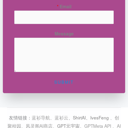
*
Email
Message
SUBMIT
蓝衫导航
、
蓝衫云
、
ShirtAI
、
IvesFeng
、
创
友情链接：
聚校园
、
凤灵阁AI商店
、
GPT元宇宙
、
GPTMeta API
、
AI