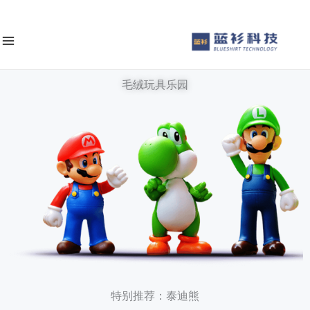
ى
محتوى
毛绒玩具乐园
特别推荐：泰迪熊