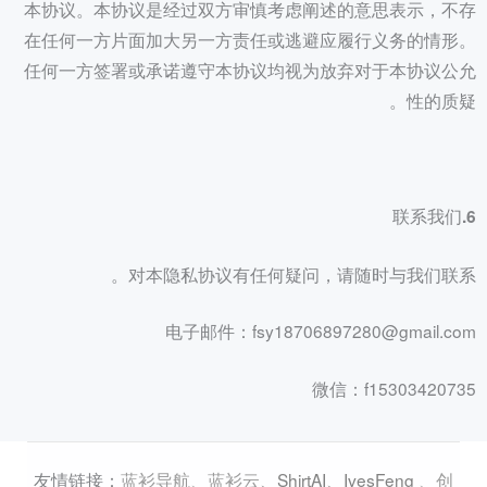
本协议。本协议是经过双方审慎考虑阐述的意思表示，不存
在任何一方片面加大另一方责任或逃避应履行义务的情形。
任何一方签署或承诺遵守本协议均视为放弃对于本协议公允
性的质疑。
6.联系我们
对本隐私协议有任何疑问，请随时与我们联系。
电子邮件：fsy18706897280@gmail.com
微信：f15303420735
蓝衫导航
、
蓝衫云
、
ShirtAI
、
IvesFeng
、
创
友情链接：