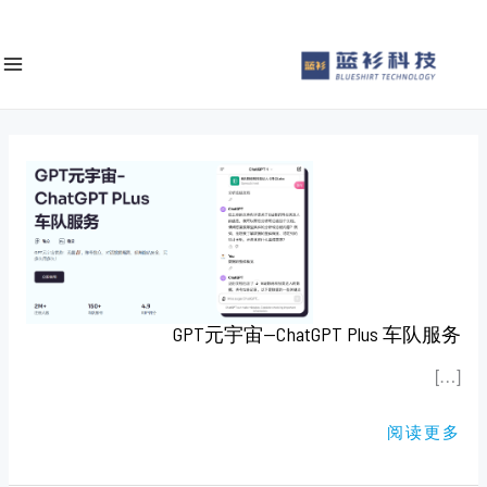
ى
e
محتوى
a
r
c
h
GPT
元
宇
宙
—
CHATGPT
PLUS
车
队
服
务
GPT元宇宙—ChatGPT Plus 车队服务
[…]
阅读更多