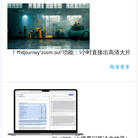
MIDJOURNEY“ZOOM
OUT”功
能：
1
小
时
直
接
出
高
清
Midjourney“zoom out”功能：1小时直接出高清大片！
大
片！
阅读更多
CHATDOC（AI
摘
要
问
答
论
文
神
器）