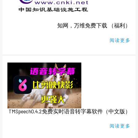
下
载
（福
利）
知网，万维免费下载 （福利）
阅读更多
TMSPEECH0.4.2
免
费
实
时
语
音
转
字
幕
软
TMSpeech0.4.2免费实时语音转字幕软件（中文版）
件
（中
文
版）
阅读更多