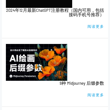
教
程
2024年12月最新ChatGPT注册教程（国内可用，包括
（国
内
接码手机号推荐）
可
用，
包
阅读更多
括
接
码
手
机
号
9
推
种
荐）
MIDJOURNEY
后
缀
参
数
9种 Midjourney 后缀参数
阅读更多