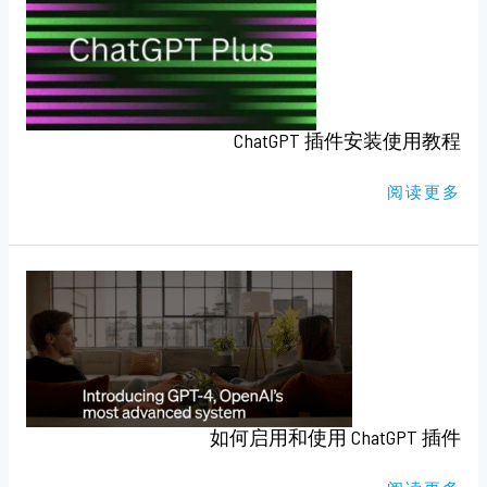
件
安
装
使
用
教
程
ChatGPT 插件安装使用教程
阅读更多
如
何
启
用
和
使
用
CHATGPT
插
件
如何启用和使用 ChatGPT 插件