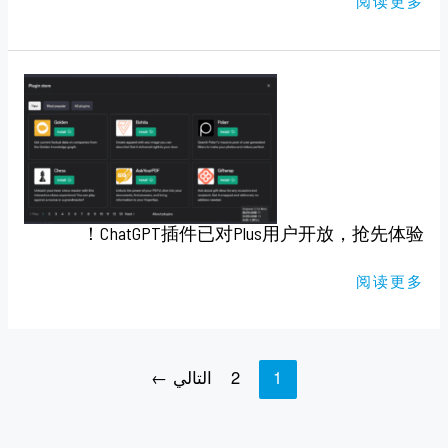
阅读更多
CHATGPT
插
件
已
对
PLUS
用
户
开
放，
抢
ChatGPT插件已对Plus用户开放，抢先体验！
先
体
验！
阅读更多
1
2
التالي
←