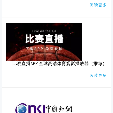
版）
阅读更多
比
赛
直
播
APP
全
球
高
清
体
育
比赛直播APP 全球高清体育观影播放器（推荐）
观
影
播
放
阅读更多
器
（推
荐）
知
网，
万
维
免
费