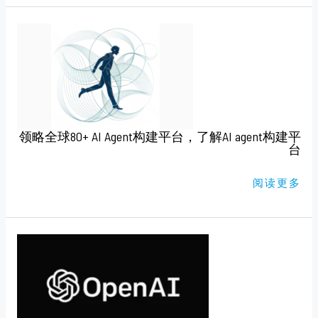
领
略
全
球
80+
AI
AGENT
构
建
平
台，
领略全球80+ AI Agent构建平台，了解AI agent构建平
了
解
台
AI
AGENT
构
阅读更多
建
平
台
2024
年
12
月
最
新
CHATGPT
注
册