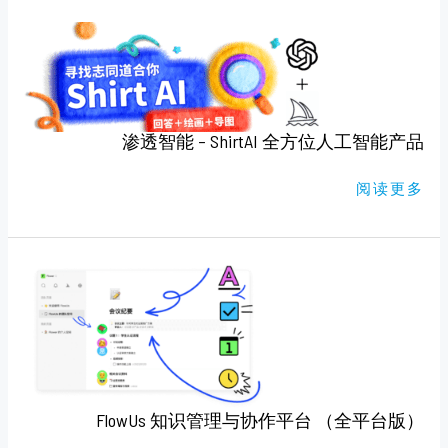
渗
透
智
能
–
SHIRTAI
全
方
位
渗透智能 – ShirtAI 全方位人工智能产品
人
工
智
阅读更多
能
产
品
FLOWUS
知
识
管
理
与
协
作
平
台
（全
FlowUs 知识管理与协作平台 （全平台版）
平
台