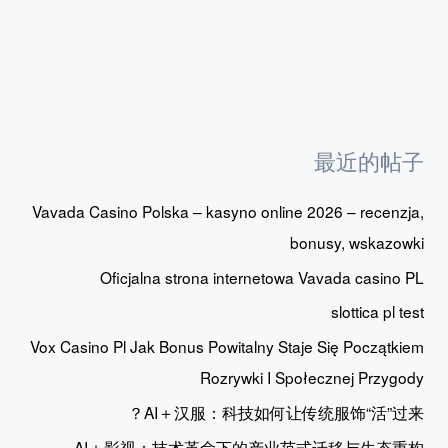
最近的帖子
Vavada Casino Polska – kasyno online 2026 – recenzja,
bonusy, wskazowki
Oficjalna strona internetowa Vavada casino PL
slottica pl test
Vox Casino Pl Jak Bonus Powitalny Staje Się Początkiem
Rozrywki I Społecznej Przygody
AI＋汉服：科技如何让传统服饰“活”过来？
AI＋影视：技术革命下的产业范式迁移与生态重构