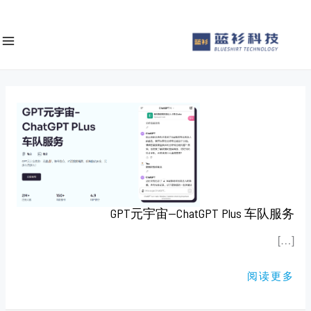
ى
e
محتوى
a
r
c
h
GPT
元
宇
宙
—
CHATGPT
PLUS
车
队
服
务
GPT元宇宙—ChatGPT Plus 车队服务
[…]
阅读更多