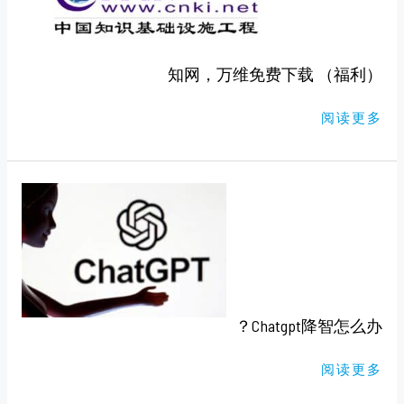
下
载
（福
利）
知网，万维免费下载 （福利）
阅读更多
CHATGPT
降
智
怎
么
办？
Chatgpt降智怎么办？
阅读更多