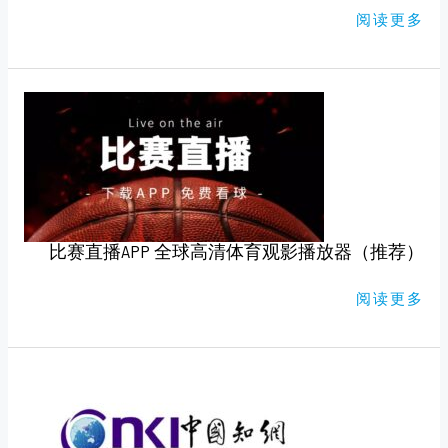
版）
阅读更多
比
赛
直
播
APP
全
球
高
清
体
育
比赛直播APP 全球高清体育观影播放器（推荐）
观
影
播
放
阅读更多
器
（推
荐）
知
网，
万
维
免
费