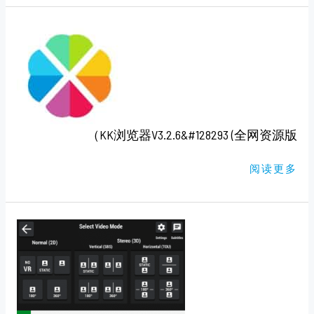
KK
浏
览
器
V3.2.6&#128293
(全
网
资
源
版）
KK浏览器V3.2.6&#128293 (全网资源版）
阅读更多
VR
软
件
VAR’S
VR
VIDEO
PLAYER
3.5（还
旧
版）