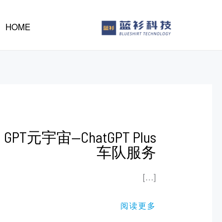
لى
لمحتوى
HOME
GPT
GPT元宇宙—ChatGPT Plus
元
车队服务
宇
宙
—
CHATGPT
[…]
PLUS
车
队
服
阅读更多
务