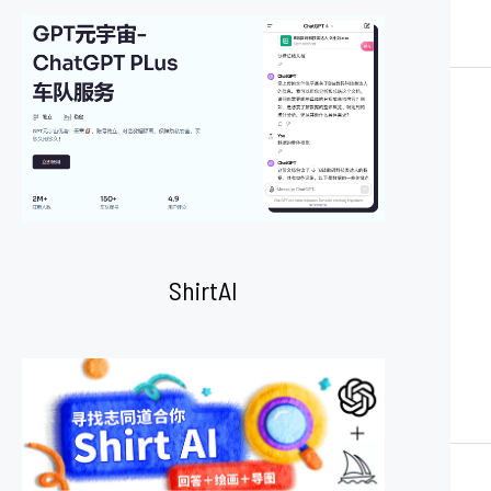
ShirtAI