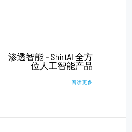
渗
渗透智能 – ShirtAI 全方
透
位人工智能产品
智
能
–
SHIRTAI
阅读更多
全
方
位
人
工
智
能
产
品