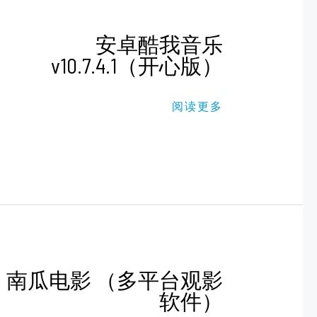
安
安卓酷我音乐
卓
v10.7.4.1（开心版）
酷
我
音
乐
阅读更多
V10.7.4.1（开
心
版）
南
南瓜电影 （多平台观影
瓜
软件）
电
影