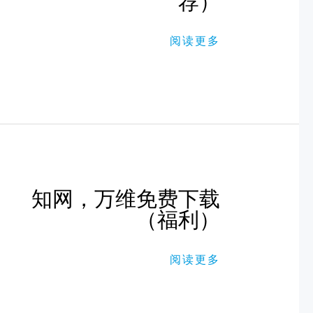
荐）
全
球
高
阅读更多
清
体
育
观
影
播
放
器
（推
荐）
知
知网，万维免费下载
网，
（福利）
万
维
免
费
阅读更多
下
载
（福
利）