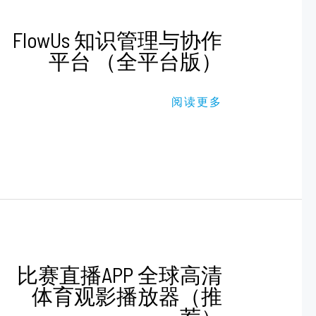
FLOWUS
FlowUs 知识管理与协作
知
平台 （全平台版）
识
管
理
与
阅读更多
协
作
平
台
（全
平
台
版）
比
比赛直播APP 全球高清
赛
体育观影播放器（推
直
播
APP