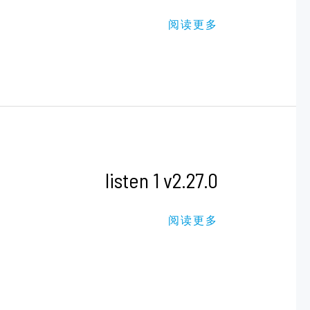
（多
平
阅读更多
台
观
影
软
件）
LISTEN
listen 1 v2.27.0
1
V2.27.0
阅读更多