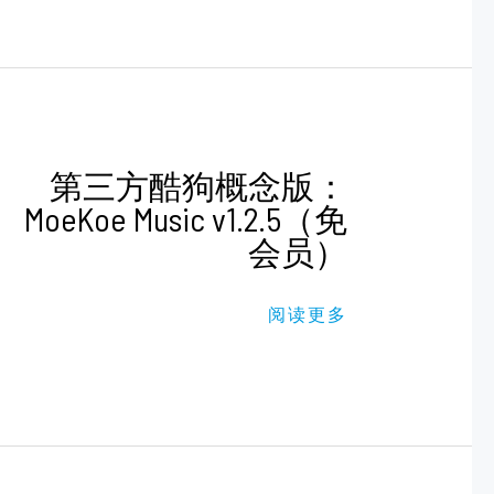
第
第三方酷狗概念版：
三
MoeKoe Music v1.2.5（免
方
酷
会员）
狗
概
念
版：
阅读更多
MOEKOE
MUSIC
V1.2.5（免
会
员）